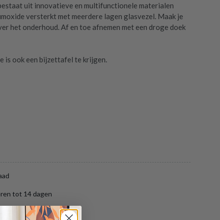
bestaat uit innovatieve en multifunctionele materialen
moxide versterkt met meerdere lagen glasvezel. Maak je
er het onderhoud. Af en toe afnemen met een droge doek
e is ook een bijzettafel te krijgen.
aad
ren tot 14 dagen
ng binnen België