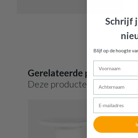
Schrijf 
nie
Salonta
Blijf op de hoogte v
Voornaam
Gerelateerde producten
Deze producten passen goe
Achternaam
E-mailadres
I