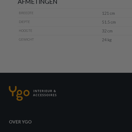
AFMETINGEN
121 cm
BREEDTE
51.5 cm
DIEPTE
32 cm
HOOGTE
24 kg
GEWICHT
OVER YGO