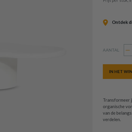
Prijs per stuk,
Ontdek dit
AANTAL
IN HET W
Transformeer j
organische vorm
van de belangst
verdelen.