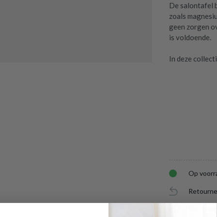
De salontafel 
zoals magnesiu
geen zorgen ov
is voldoende.
In deze collecti
Op voorr
Retourne
Verzendi