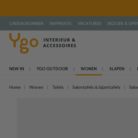
oekopdracht
Ga naar de hoofdnavigatie
CADEAUBONNEN
INSPIRATIE
VACATURES
BEZOEK & OPE
NEW IN
YGO OUTDOOR
WONEN
SLAPEN
Home
Wonen
Tafels
Salontafels & bijzettafels
Salo