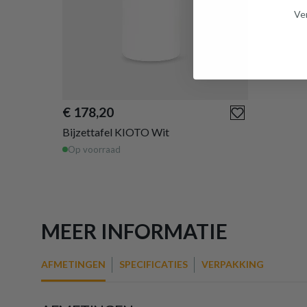
Ven
€ 178,20
Bijzettafel KIOTO Wit
Op voorraad
MEER INFORMATIE
AFMETINGEN
SPECIFICATIES
VERPAKKING