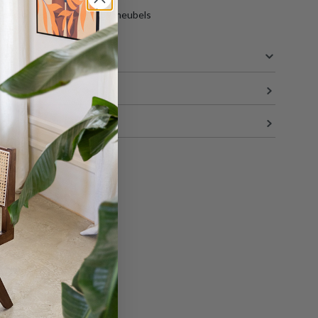
aar gratis opslag van jouw meubels
S
121 cm
51.5 cm
32 cm
24 kg
en