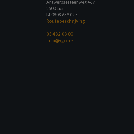
Antwerpsesteenweg 467
2500 Lier
BE0808.689.097
Routebeschrijving
03 432 03 00
info@ygo.be