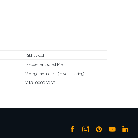
Ribfluweel
Gepoedercoated Metaal
Voorgemonteerd (in verpakking)
Y13100008089