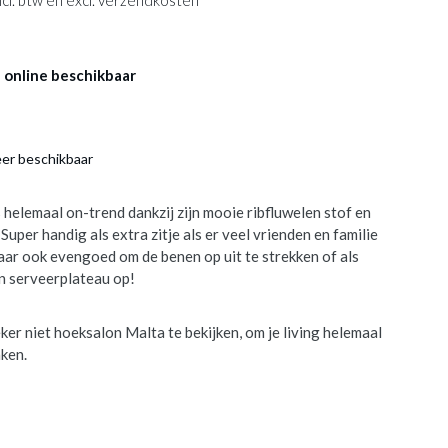
 incl. btw en excl. verzendkosten
 online beschikbaar
eer beschikbaar
helemaal on-trend dankzij zijn mooie ribfluwelen stof en
Super handig als extra zitje als er veel vrienden en familie
ar ook evengoed om de benen op uit te strekken of als
en serveerplateau op!
ker niet hoeksalon Malta te bekijken, om je living helemaal
ken.