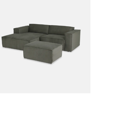
POEF MALTA LISBOA OLIJF
Productnummer: Y13100008089
€ 169,20
Prijs per stuk, incl. btw en excl. verzendkosten
of verder winkelen
GA NAAR WINKELMANDJE