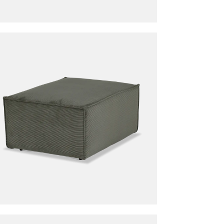
TA Lisboa Olijf
is toegevoegd aan je winkelmandje