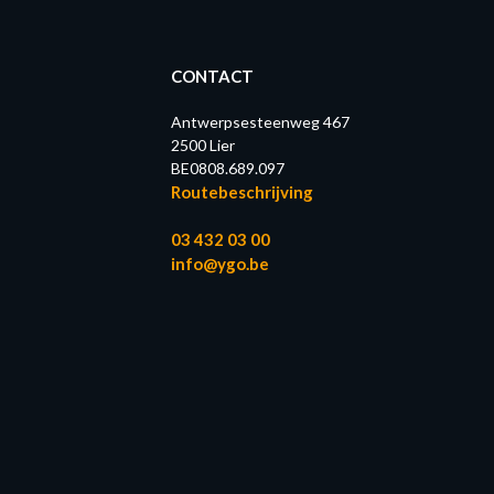
CONTACT
Antwerpsesteenweg 467
2500 Lier
BE0808.689.097
Routebeschrijving
03 432 03 00
info@ygo.be