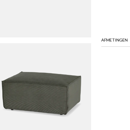
AFMETINGEN
BREEDTE
DIEPTE
HOOGTE
Meer afmeting