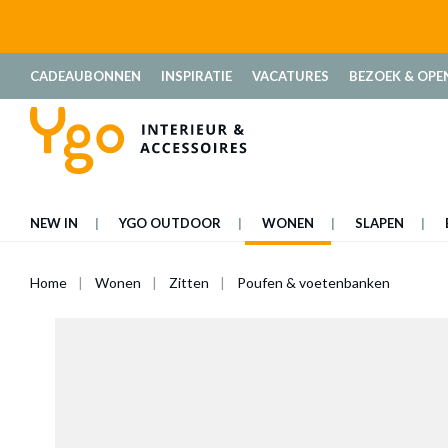
oekopdracht
Ga naar de hoofdnavigatie
CADEAUBONNEN
INSPIRATIE
VACATURES
BEZOEK & OPE
NEW IN
YGO OUTDOOR
WONEN
SLAPEN
Home
Wonen
Zitten
Poufen & voetenbanken