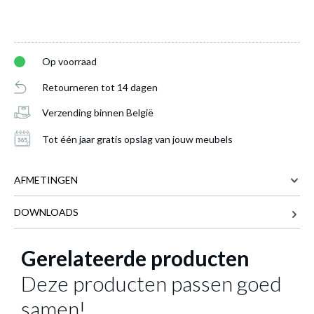
Op voorraad
Retourneren tot 14 dagen
Verzending binnen België
Tot één jaar gratis opslag van jouw meubels
AFMETINGEN
DOWNLOADS
200 cm
BREEDTE
Bureau APPS Structuur Wit 200x80
is
80 cm
DIEPTE
toegevoegd aan je winkelmandje
Gerelateerde producten
73 cm
HOOGTE
Deze producten passen goed
47.2 kg
GEWICHT
samen!
Meer afmetingen