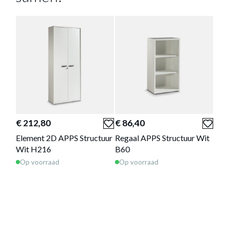
BUREAU APPS STRUCTUUR WIT
200X80
Productnummer: Y12250005228
€ 153,60
€ 212,80
€ 86,40
€ 1
Prijs per stuk, incl. btw en excl. verzendkosten
Element 2D APPS Structuur
Regaal APPS Structuur Wit
Bur
Wit H216
B60
180
Op voorraad
Op voorraad
Op 
of verder winkelen
GA NAAR WINKELMANDJE