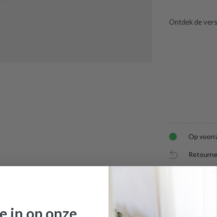
Ontdek de vers
Op voorr
Retourne
Verzendi
Tot één j
je in op onze