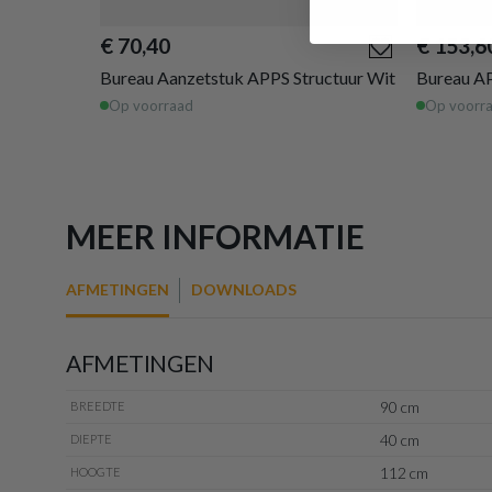
€ 70,40
€ 153,6
Bureau Aanzetstuk APPS Structuur Wit
Bureau AP
Op voorraad
Op voorr
MEER INFORMATIE
AFMETINGEN
DOWNLOADS
AFMETINGEN
90 cm
BREEDTE
40 cm
DIEPTE
112 cm
HOOGTE