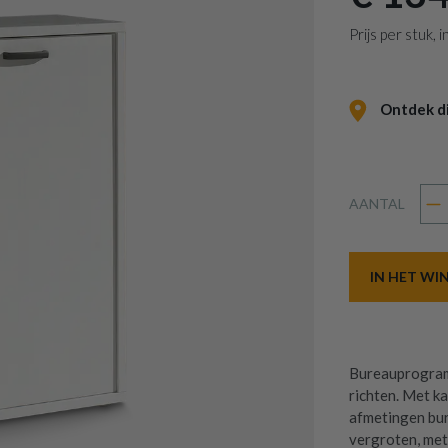
Prijs per stuk,
Ontdek dit
AANTAL
IN HET W
Bureauprogramm
richten. Met ka
afmetingen bur
vergroten, met