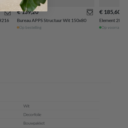
€ 139,20
€ 185,60
 H216
Bureau APPS Structuur Wit 150x80
Element 2D-3x
Op bestelling
Op voorraad
Wit
Decorfolie
Bouwpakket