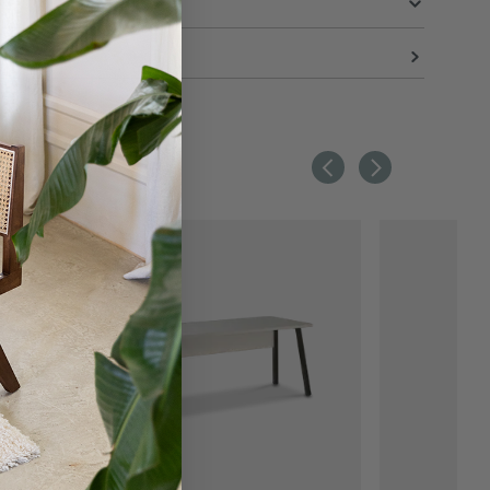
e
90 cm
40 cm
112 cm
112
51.1 kg
en