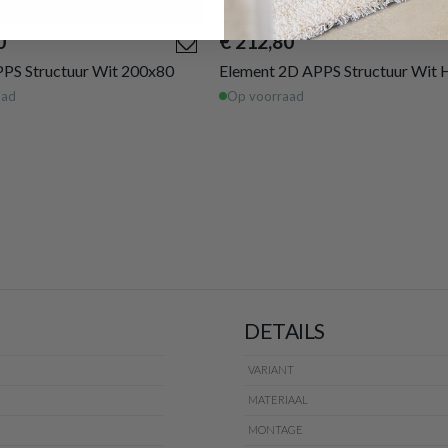
0
€ 212,80
PS Structuur Wit 200x80
Element 2D APPS Structuur Wit
aad
Op voorraad
DETAILS
VARIANT
MATERIAAL
MONTAGE