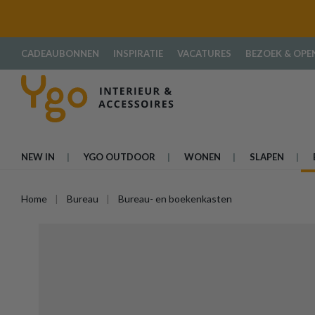
oekopdracht
Ga naar de hoofdnavigatie
CADEAUBONNEN
INSPIRATIE
VACATURES
BEZOEK & OPE
NEW IN
YGO OUTDOOR
WONEN
SLAPEN
Home
Bureau
Bureau- en boekenkasten