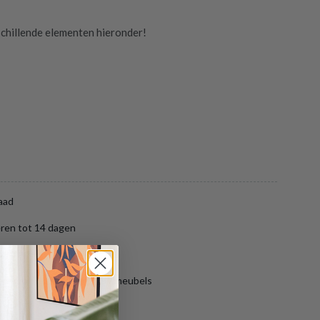
chillende elementen hieronder!
aad
ren tot 14 dagen
ng binnen België
aar gratis opslag van jouw meubels