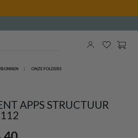
UBONNEN
ONZE FOLDERS
ENT APPS STRUCTUUR
H112
,40