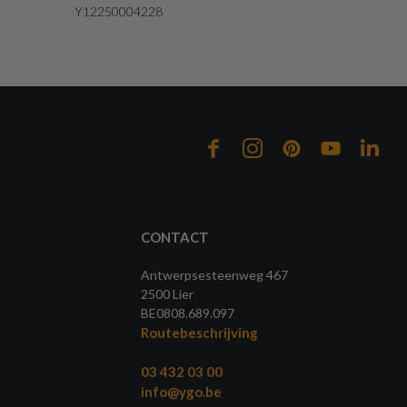
Y12250004228
CONTACT
Antwerpsesteenweg 467
2500 Lier
BE0808.689.097
Routebeschrijving
03 432 03 00
info@ygo.be