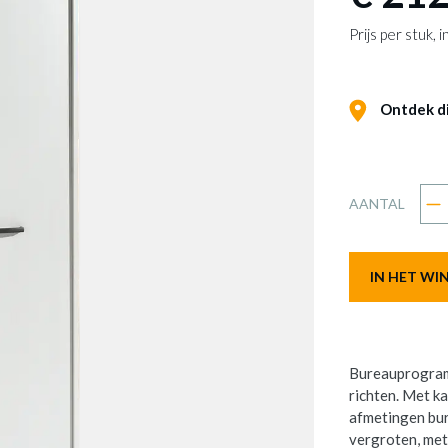
Prijs per stuk,
Ontdek dit
AANTAL
IN HET W
Bureauprogramm
richten. Met ka
afmetingen bur
vergroten, met