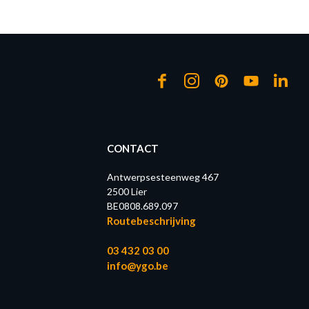
CONTACT
Antwerpsesteenweg 467
2500 Lier
BE0808.689.097
Routebeschrijving
03 432 03 00
info@ygo.be