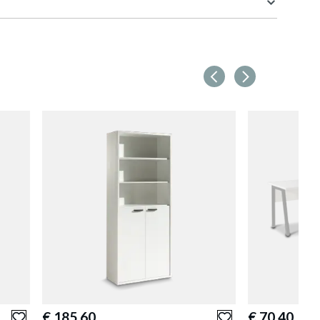
ndje
90 cm
40 cm
T H216
216 cm
92.8 kg
en
€ 185,60
€ 70,40