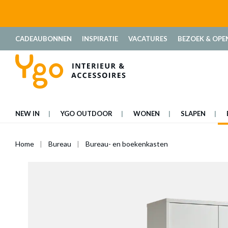
oekopdracht
Ga naar de hoofdnavigatie
CADEAUBONNEN
INSPIRATIE
VACATURES
BEZOEK & OPE
NEW IN
YGO OUTDOOR
WONEN
SLAPEN
Home
Bureau
Bureau- en boekenkasten