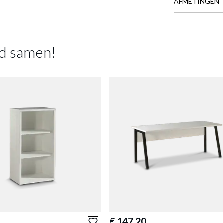
AFMETINGEN
 2D APPS Structuur Wit H216
is toegevoegd aan je winkelma
BREEDTE
DIEPTE
d samen!
ELEMENT 2D APPS STRUCTUUR WI
HOOGTE
Productnummer: Y12250003228
GEWICHT
€ 212,80
Meer afmeting
Prijs per stuk, incl. btw en excl. verzendkosten
of verder winkelen
GA NAAR WINKELMANDJE
€ 147,20