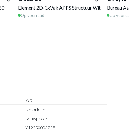
80
Element 2D-3xVak APPS Structuur Wit
Bureau Aanzet
Op voorraad
Op voorraad
Wit
Decorfolie
Bouwpakket
Y12250003228