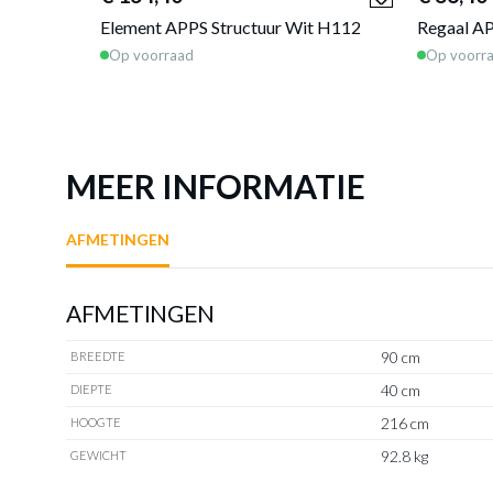
Element APPS Structuur Wit H112
Regaal AP
Op voorraad
Op voorr
MEER INFORMATIE
AFMETINGEN
AFMETINGEN
90 cm
BREEDTE
40 cm
DIEPTE
216 cm
HOOGTE
92.8 kg
GEWICHT