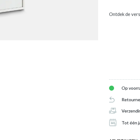
Ontdek de vers
Op voorr
Retourne
Verzendi
Tot één j