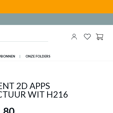
UBONNEN
ONZE FOLDERS
ENT 2D APPS
CTUUR WIT H216
,80