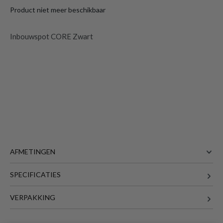
Product niet meer beschikbaar
Inbouwspot CORE Zwart
AFMETINGEN
SPECIFICATIES
15 cm
BREEDTE
Inbouwspot CORE Ø15cm Zwart met
geïntegreerde LED
is toegevoegd aan je
15 cm
DIEPTE
VERPAKKING
winkelmandje
Meer afmetingen