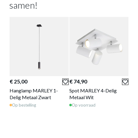
samen!
€ 34,00
Prijs per stuk, incl. btw en excl. verzendkosten
of verder winkelen
GA NAAR WINKELMANDJE
Deze producten passen goed
samen!
€ 25,00
€ 74,90
€ 1
Hanglamp MARLEY 1-
Spot MARLEY 4-Delig
Spo
Delig Metaal Zwart
Metaal Wit
Met
Op bestelling
Op voorraad
Op 