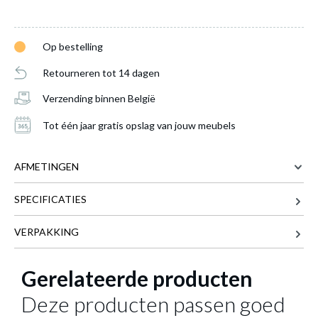
Op bestelling
Retourneren tot 14 dagen
Verzending binnen België
Tafellamp MARLEY Metaal Zwart
is
Tot één jaar gratis opslag van jouw meubels
toegevoegd aan je winkelmandje
AFMETINGEN
SPECIFICATIES
12 cm
BREEDTE
25 cm
DIEPTE
VERPAKKING
45 cm
HOOGTE
Gerelateerde producten
Meer afmetingen
TAFELLAMP MARLEY METAAL ZWART
Deze producten passen goed
Productnummer: Y11300023348