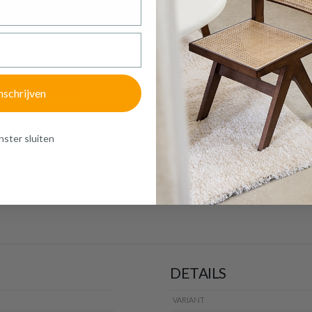
oducten passen goed samen!
d samen!
nschrijven
ster sluiten
€ 13,40
OBE
LED Lamp W.FILAM.
d
BOL E27-4.5W
Goud
Op voorraad
DETAILS
VARIANT