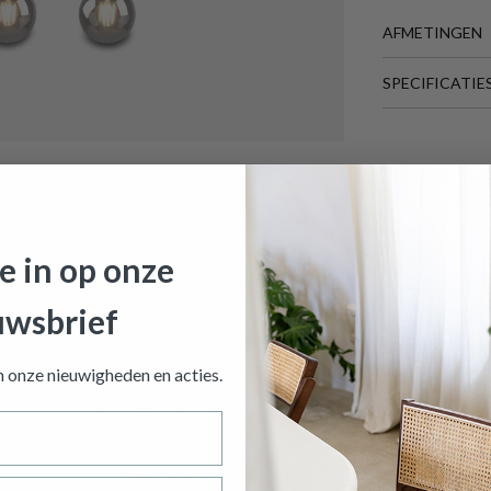
AFMETINGEN
SPECIFICATIE
BREEDTE
DIEPTE
mp CLERMONT Zwart
is toegevoegd aan je winkelmandje
LENGTE
HOOGTE
HANGLAMP CLERMONT ZWART
Meer afmeting
Productnummer: Y11300018048
je in op onze
€ 137,80
uwsbrief
Prijs per stuk, incl. btw en excl. verzendkosten
an onze nieuwigheden en
acties.
of verder winkelen
GA NAAR WINKELMANDJE