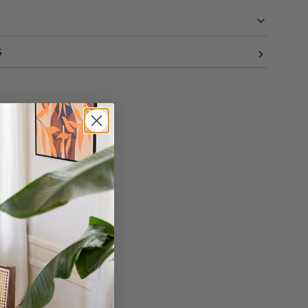
S
70 cm
9 cm
600 cm
150 cm
en