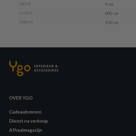
9 cm
DIEPTE
600 cm
LENGTE
150 cm
HOOGTE
OVER YGO
Cadeaubonnen
Dienst na verkoop
Afhaalmagazijn