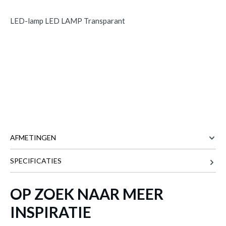
LED-lamp LED LAMP Transparant
AFMETINGEN
SPECIFICATIES
5 cm
BREEDTE
LED-lamp LED LAMP Transparant
is
toegevoegd aan je winkelmandje
5 cm
DIEPTE
OP ZOEK NAAR MEER
5.7 cm
HOOGTE
INSPIRATIE
Meer afmetingen