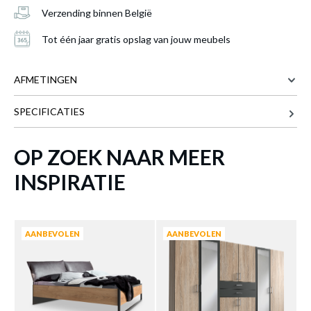
Verzending binnen België
Tot één jaar gratis opslag van jouw meubels
AFMETINGEN
SPECIFICATIES
300 cm
BREEDTE
65 cm
DIEPTE
OP ZOEK NAAR MEER
216 cm
HOOGTE
Kleerkast KICK Multicolor B300
is
INSPIRATIE
205 kg
GEWICHT
toegevoegd aan je winkelmandje
Meer afmetingen
AANBEVOLEN
AANBEVOLEN