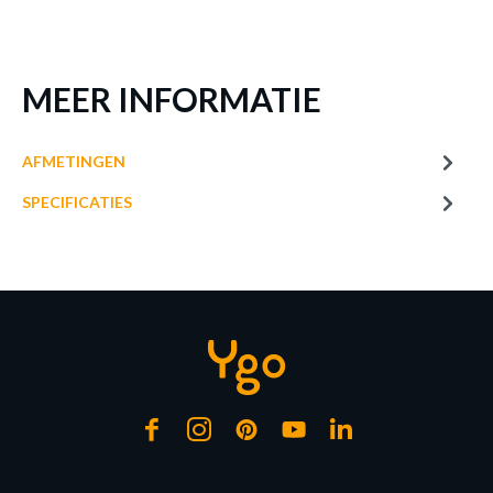
76 cm
HOOGTE
28.35 kg
GEWICHT
Meer afmetingen
MEER INFORMATIE
AFMETINGEN
EETTAFEL FENA EIK ANTIQUEWASH
SPECIFICATIES
Ø120
Productnummer: Y11150002334
€ 205,70
Prijs per stuk, incl. btw en excl. verzendkosten
of verder winkelen
GA NAAR WINKELMANDJE