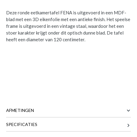
Deze ronde eetkamertafel FENA is uitgevoerd in een MDF-
blad met een 3D eikenfolie met een antieke finish. Het speelse
frame is uitgevoerd in een vintage staal, waardoor het een
stoer karakter krijgt onder dit optisch dunne blad. De tafel
heeft een diameter van 120 centimeter.
AFMETINGEN
Eettafel FENA Eik Antiquewash Ø120
is
toegevoegd aan je winkelmandje
SPECIFICATIES
120 cm
BREEDTE