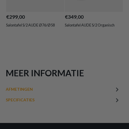
€299,00
€349,00
€1
Salontafel S/2 AUDE Ø76/Ø58
Salontafel AUDE S/2 Organisch
Sal
MEER INFORMATIE
AFMETINGEN
SPECIFICATIES