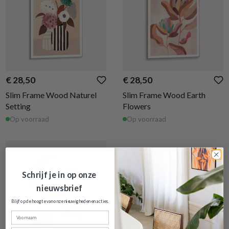
€ 28,50
€ 28,50
Slim Frame Wood Naturel
Slim Frame Wood Earth
Setting
Flowers
Op voorraad
Op voorraad
Schrijf je in op onze
nieuwsbrief
Blijf op de hoogte van onze nieuwigheden en
acties.
Voornaam