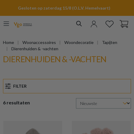
hoofdinhoud
Gesloten op zaterdag 15/8 (O.L.V. Hemelvaart)
Home
Woonaccessoires
Woondecoratie
Tapijten
Dierenhuiden & -vachten
DIERENHUIDEN & -VACHTEN
FILTER
6 resultaten