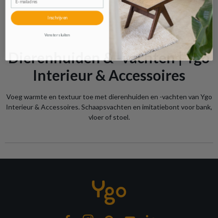
Inschrijven
Venster sluiten
Dierenhuiden & -vachten | Ygo
Interieur & Accessoires
Voeg warmte en textuur toe met dierenhuiden en -vachten van Ygo
Interieur & Accessoires. Schaapsvachten en imitatiebont voor bank,
vloer of stoel.