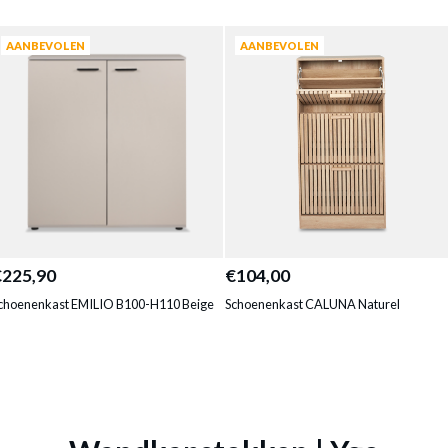
AANBEVOLEN
AANBEVOLEN
€225,90
€104,00
choenenkast EMILIO B100-H110 Beige
Schoenenkast CALUNA Naturel