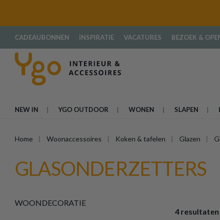
oekopdracht
Ga naar de hoofdnavigatie
CADEAUBONNEN
INSPIRATIE
VACATURES
BEZOEK & OPE
NEW IN
YGO OUTDOOR
WONEN
SLAPEN
Home
Woonaccessoires
Koken & tafelen
Glazen
G
GLASONDERZETTERS
WOONDECORATIE
4 resultaten