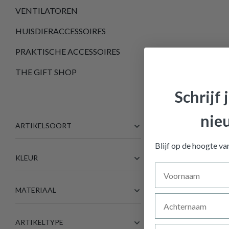
VENTILATOREN
HUISDIERACCESSOIRES
PRAKTISCHE ACCESSOIRES
THE GIFT SHOP
Schrijf 
nie
ARTIKELSOORT
Blijf op de hoogte v
KLEUR
Voornaam
MATERIAAL
Achternaam
ARTIKELTYPE
E-mailadres