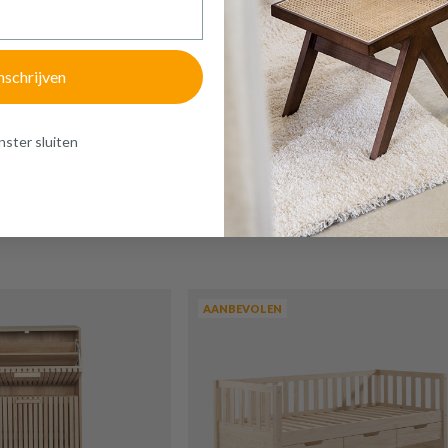
nschrijven
ster sluiten
AANBEVOLEN