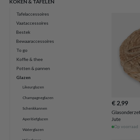
KOKEN & TAFELEN
Tafelaccessoires
Vaataccessoires
Bestek
Bewaaraccessoires
To go
Koffie & thee
Potten & pannen
Glazen
Likeurglazen
Champagneglazen
€ 2,99
Schenkkannen
Glasonderze
Jute
Aperitiefglazen
Op voorraad
Waterglazen