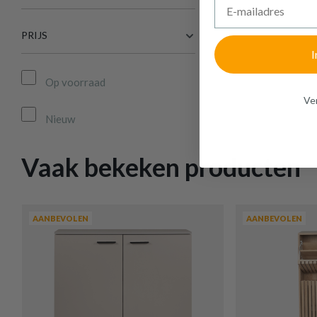
PRIJS
I
Op voorraad
Ven
Nieuw
Vaak bekeken producten
AANBEVOLEN
AANBEVOLEN