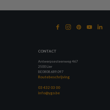
CONTACT
Antwerpsesteenweg 467
2500 Lier
BE0808.689.097
Routebeschrijving
03 432 03 00
info@ygo.be