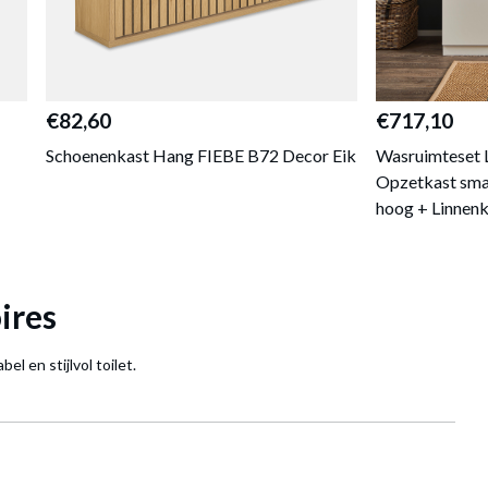
€82,60
€717,10
Schoenenkast Hang FIEBE B72 Decor Eik
Wasruimteset
Opzetkast sma
hoog + Linnenk
ires
l en stijlvol toilet.