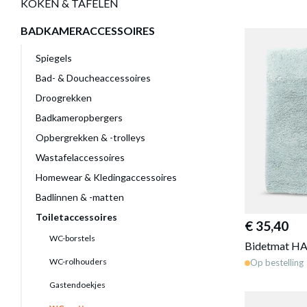
KOKEN & TAFELEN
BADKAMERACCESSOIRES
Spiegels
Bad- & Doucheaccessoires
Droogrekken
Badkameropbergers
Opbergrekken & -trolleys
Wastafelaccessoires
Homewear & Kledingaccessoires
Badlinnen & -matten
Toiletaccessoires
€ 35,40
WC-borstels
Bidetmat H
WC-rolhouders
Op bestelling
Gastendoekjes