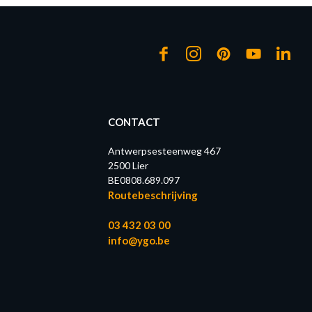
CONTACT
Antwerpsesteenweg 467
2500 Lier
BE0808.689.097
Routebeschrijving
03 432 03 00
info@ygo.be