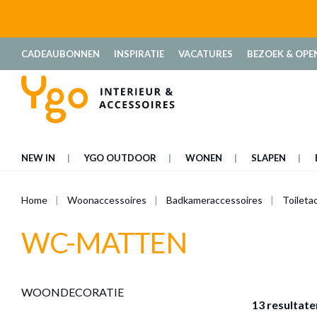
oekopdracht
Ga naar de hoofdnavigatie
CADEAUBONNEN
INSPIRATIE
VACATURES
BEZOEK & OPE
NEW IN
YGO OUTDOOR
WONEN
SLAPEN
Home
Woonaccessoires
Badkameraccessoires
Toileta
WC-MATTEN
WOONDECORATIE
13 resultate