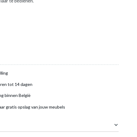
laar te bedienen.
aan je
lling
ren tot 14 dagen
ng binnen België
aar gratis opslag van jouw meubels