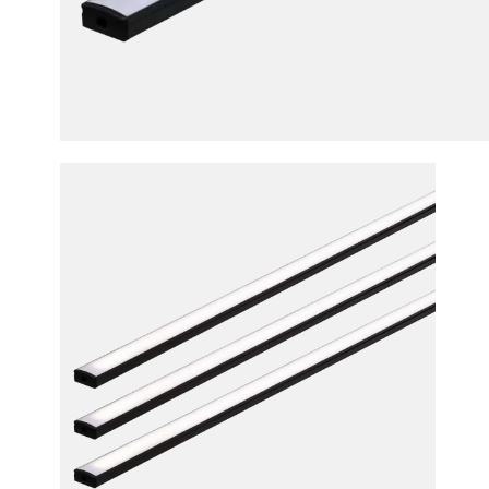
LED Ver
winkelmandj