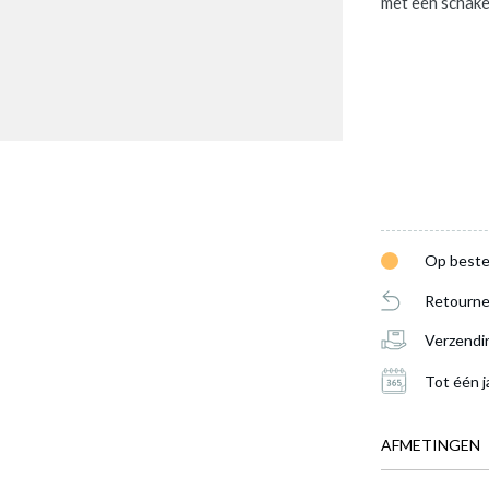
met een schake
lichtingsset CASTELLO 2 Glasdeuren/3 Nissen
is toegevoegd 
e
Op beste
Retourne
LED VERLICHTINGSSET CASTELLO 2
Verzendi
GLASDEUREN/3 NISSEN
Productnummer: Y14150003970
Tot één j
€ 81,00
AFMETINGEN
Prijs per stuk, incl. btw en excl. verzendkosten