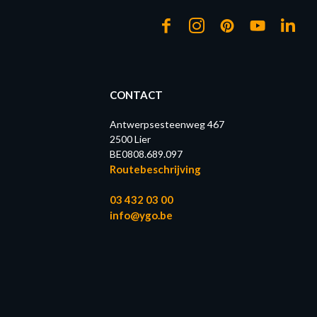
CONTACT
Antwerpsesteenweg 467
2500 Lier
BE0808.689.097
Routebeschrijving
03 432 03 00
info@ygo.be