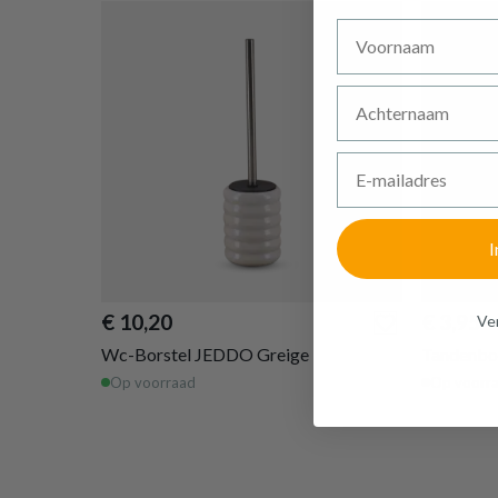
Voornaam
Achternaam
E-mailadres
I
€ 10,20
€ 3,95
Ven
Wc-Borstel JEDDO Greige
Tandenbo
Op voorraad
Op voorr