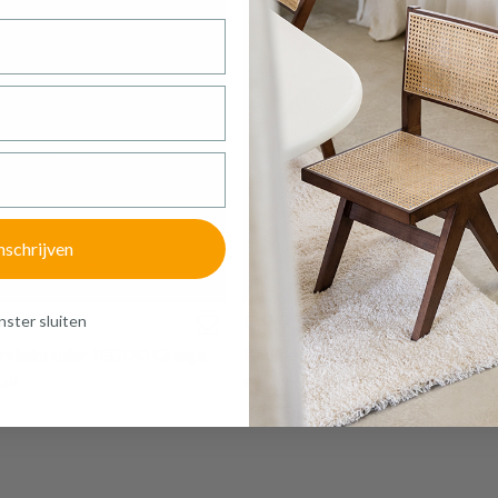
Meer afmeting
WC-BORSTEL JEDDO GREIGE
Productnummer: Y15400020471
€ 10,20
Prijs per stuk, incl. btw en excl. verzendkosten
of verder winkelen
GA NAAR WINKELMANDJE
nschrijven
€ 9,95
ster sluiten
rstelhouder JEDDO Greige
Badmat JEDDO Ovaal Greige
aad
Op voorraad