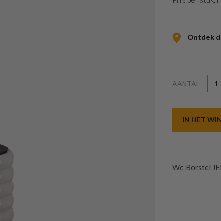
Prijs per stuk,
Ontdek dit
AANTAL
IN HET W
Wc-Borstel J