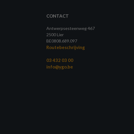
CONTACT
Antwerpsesteenweg 467
2500 Lier
BE0808.689.097
Routebeschrijving
03 432 03 00
info@ygo.be