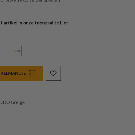
 incl. btw en excl. verzendkosten
 artikel in onze toonzaal te Lier
INKELMANDJE
EDDO Greige