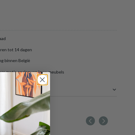
aad
ren tot 14 dagen
ng binnen België
aar gratis opslag van jouw meubels
10 cm
10 cm
40.5 cm