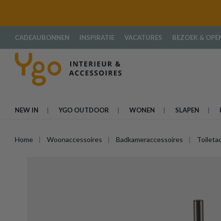
oekopdracht
Ga naar de hoofdnavigatie
CADEAUBONNEN
INSPIRATIE
VACATURES
BEZOEK & OPE
NEW IN
YGO OUTDOOR
WONEN
SLAPEN
Home
Woonaccessoires
Badkameraccessoires
Toileta