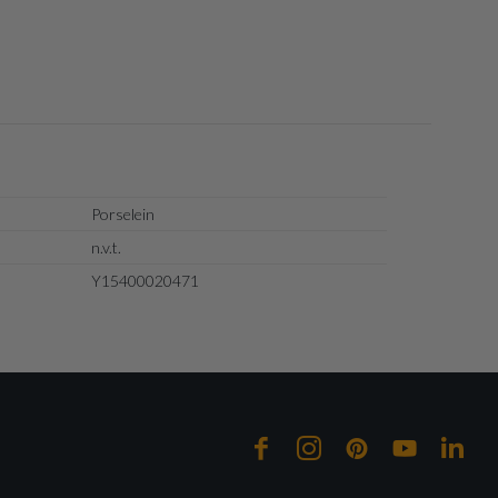
Porselein
n.v.t.
Y15400020471