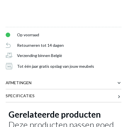
Op voorraad
Hanglamp RUBEN 4-delig Zwart/Goud
is
Retourneren tot 14 dagen
toegevoegd aan je winkelmandje
Verzending binnen België
Tot één jaar gratis opslag van jouw meubels
AFMETINGEN
SPECIFICATIES
92 cm
BREEDTE
HANGLAMP RUBEN 4-DELIG
22 cm
DIEPTE
Gerelateerde producten
ZWART/GOUD
150 cm
HOOGTE
Deze producten passen goed
Productnummer: Y15300000422
Meer afmetingen