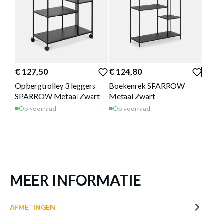
NACHTTAFEL SPARROW METAAL
ZWART
€ 127,50
€ 124,80
€ 9
Productnummer: Y15200001905
Opbergtrolley 3 leggers
Boekenrek SPARROW
Con
€ 80,80
SPARROW Metaal Zwart
Metaal Zwart
Zwa
Op voorraad
Op voorraad
Op 
Prijs per stuk, incl. btw en excl. verzendkosten
of verder winkelen
GA NAAR WINKELMANDJE
MEER INFORMATIE
AFMETINGEN