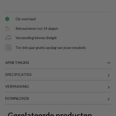
Op voorraad
Retourneren tot 14 dagen
Verzending binnen België
Tot één jaar gratis opslag van jouw meubels
AFMETINGEN
SPECIFICATIES
100 cm
BREEDTE
100 cm
DIEPTE
VERPAKKING
200 cm
LENGTE
DOWNLOADS
75.5 cm
HOOGTE
Eettafel FERRIS Keramiek Wit 200x100
is
77.2 kg
GEWICHT
toegevoegd aan je winkelmandje
Gerelateerde producten