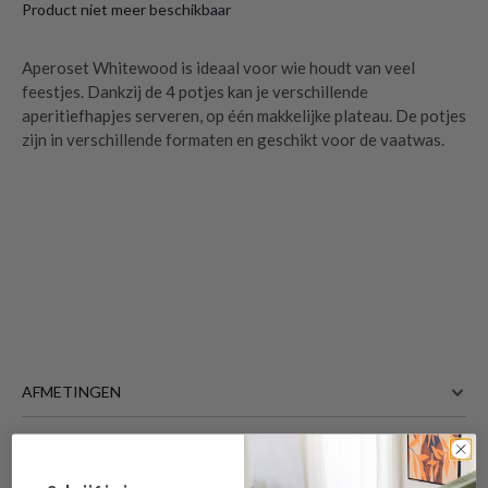
Product niet meer beschikbaar
Aperoset Whitewood is ideaal voor wie houdt van veel
feestjes. Dankzij de 4 potjes kan je verschillende
aperitiefhapjes serveren, op één makkelijke plateau. De potjes
zijn in verschillende formaten en geschikt voor de vaatwas.
Aperoset WHITEWOOD Rond 5-delig
is
toegevoegd aan je winkelmandje
AFMETINGEN
33 cm
BREEDTE
33 cm
DIEPTE