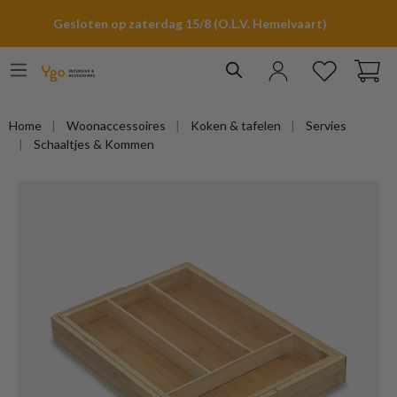
hoofdinhoud
Gesloten op zaterdag 15/8 (O.L.V. Hemelvaart)
Home
Woonaccessoires
Koken & tafelen
Servies
Schaaltjes & Kommen