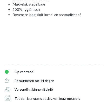
Makkelijk stapelbaar
100% hygiënisch
Bovenste laag sluit lucht- en aromadicht af
Op voorraad
Retourneren tot 14 dagen
Verzending binnen België
Koelkastdoos Vlees OMNIA Nordic Wit
is
Tot één jaar gratis opslag van jouw meubels
toegevoegd aan je winkelmandje