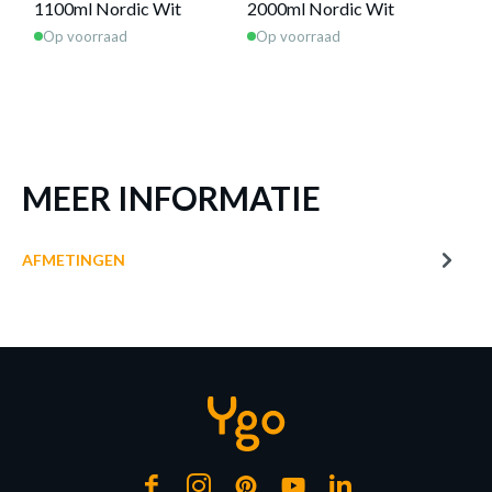
1100ml Nordic Wit
2000ml Nordic Wit
700
Op voorraad
Op voorraad
Op 
MEER INFORMATIE
AFMETINGEN