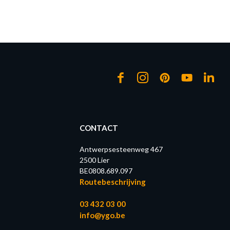
CONTACT
Antwerpsesteenweg 467
2500 Lier
BE0808.689.097
Routebeschrijving
03 432 03 00
info@ygo.be