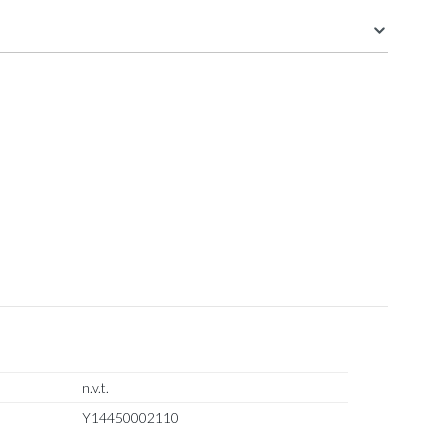
lmandje
8.8 cm
8.8 cm
. 300ML
14.1 cm
en
n.v.t.
Y14450002110