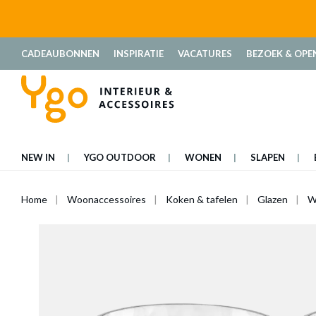
oekopdracht
Ga naar de hoofdnavigatie
CADEAUBONNEN
INSPIRATIE
VACATURES
BEZOEK & OPE
NEW IN
YGO OUTDOOR
WONEN
SLAPEN
Home
Woonaccessoires
Koken & tafelen
Glazen
W