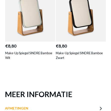
MAKE-UPTAFELSET SISSI ROZE
Productnummer: Y14200000206
€ 79,99
€8,80
€8,80
€6
Prijs per stuk, incl. btw en excl. verzendkosten
Make-Up Spiegel SINDRE Bamboe
Make-Up Spiegel SINDRE Bamboe
Ma
Wit
Zwart
Zw
of verder winkelen
GA NAAR WINKELMANDJE
MEER INFORMATIE
AFMETINGEN