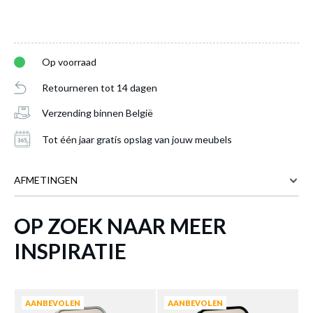
Op voorraad
Retourneren tot 14 dagen
Verzending binnen België
Tot één jaar gratis opslag van jouw meubels
AFMETINGEN
Make-uptafelset SISSI Roze
is toegevoegd
aan je winkelmandje
OP ZOEK NAAR MEER
Meer afmetingen
INSPIRATIE
AANBEVOLEN
AANBEVOLEN