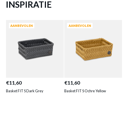
12 cm
DIEPTE
INSPIRATIE
Prijs per stuk, incl. btw en excl. verzendkosten
7 cm
HOOGTE
Meer afmetingen
of verder winkelen
GA NAAR WINKELMANDJE
AANBEVOLEN
AANBEVOLEN
€11,60
€11,60
€1
Basket FIT S Dark Grey
Basket FIT S Ochre Yellow
Ba