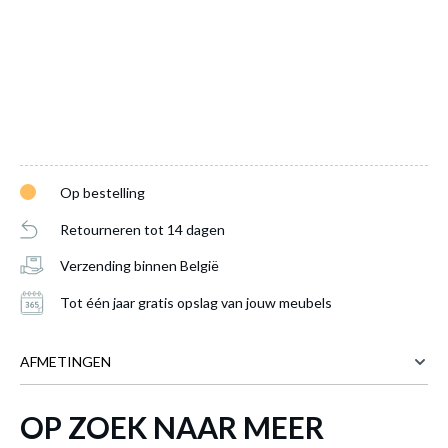
Basket FIT S Champagne
is toegevoegd
aan je winkelmandje
Op bestelling
Retourneren tot 14 dagen
Verzending binnen België
Tot één jaar gratis opslag van jouw meubels
BASKET FIT S CHAMPAGNE
AFMETINGEN
Productnummer: Y14000000244
€ 11,60
OP ZOEK NAAR MEER
18 cm
BREEDTE