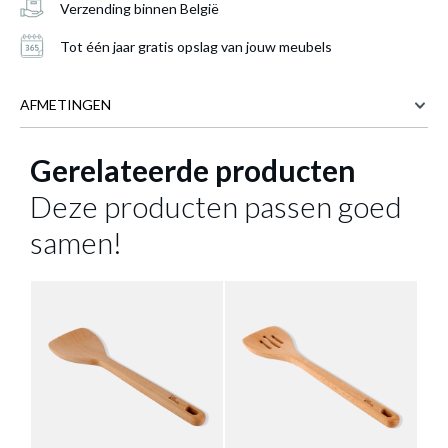
Verzending binnen België
Tot één jaar gratis opslag van jouw meubels
AFMETINGEN
Gerelateerde producten
32.5 cm
BREEDTE
6.4 cm
DIEPTE
Deze producten passen goed
1.5 cm
HOOGTE
Lepel DELLIS Eco Beuk
is toegevoegd aan je
samen!
winkelmandje
Meer afmetingen