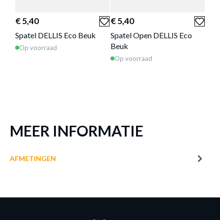
LEPEL DELLIS ECO BEUK
€ 5,40
€ 5,40
€ 5
Productnummer: Y13450042190
Spatel DELLIS Eco Beuk
Spatel Open DELLIS Eco
Lep
€ 5,40
Beuk
Op voorraad
Op 
Op voorraad
Prijs per stuk, incl. btw en excl. verzendkosten
of verder winkelen
GA NAAR WINKELMANDJE
MEER INFORMATIE
AFMETINGEN