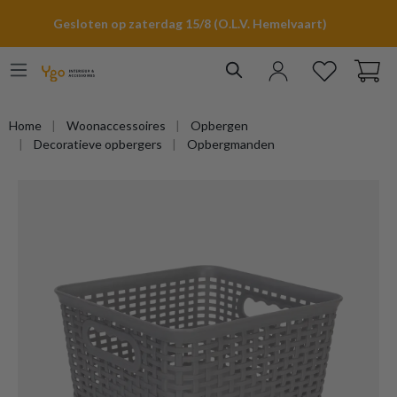
hoofdinhoud
Gesloten op zaterdag 15/8 (O.L.V. Hemelvaart)
Home
Woonaccessoires
Opbergen
Decoratieve opbergers
Opbergmanden