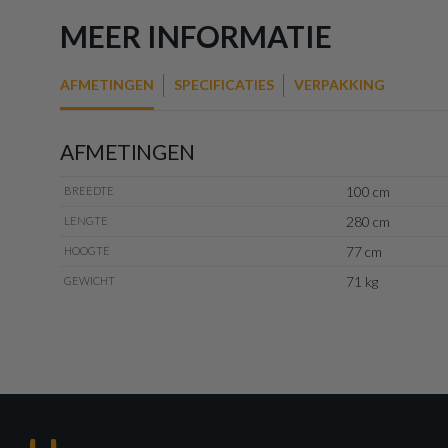
MEER INFORMATIE
AFMETINGEN
SPECIFICATIES
VERPAKKING
AFMETINGEN
100 cm
BREEDTE
280 cm
LENGTE
77 cm
HOOGTE
71 kg
GEWICHT