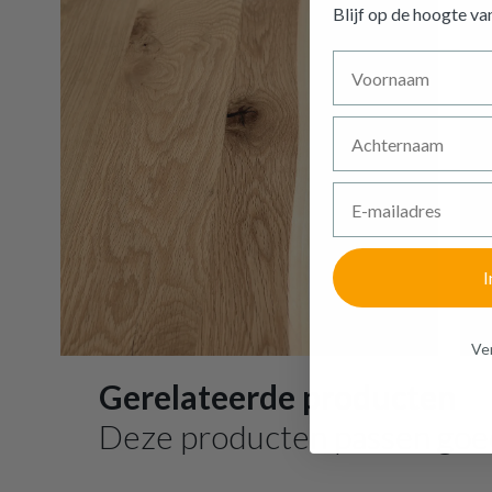
Blijf op de hoogte v
Voornaam
Achternaam
E-mailadres
I
Ven
Gerelateerde producten
Deze producten passen goe