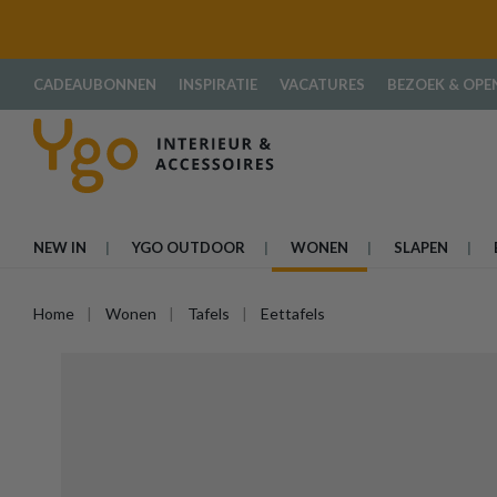
oekopdracht
Ga naar de hoofdnavigatie
CADEAUBONNEN
INSPIRATIE
VACATURES
BEZOEK & OPE
NEW IN
YGO OUTDOOR
WONEN
SLAPEN
Home
Wonen
Tafels
Eettafels