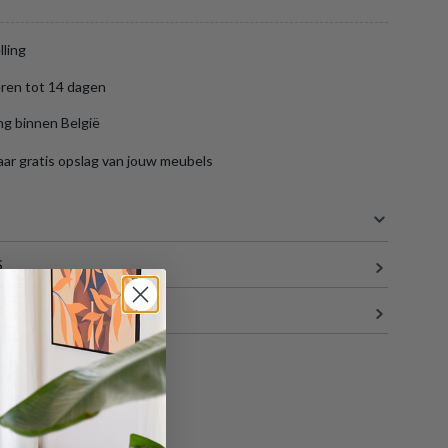
lling
ren tot 14 dagen
ng binnen België
aar gratis opslag van jouw meubels
S
100 cm
280 cm
77 cm
71 kg
en
mandje