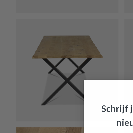
Schrijf 
nie
Eettafel