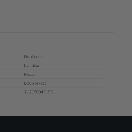
Houtkleur
Lamulux
Metaal
Bouwpakket
Y12150043155