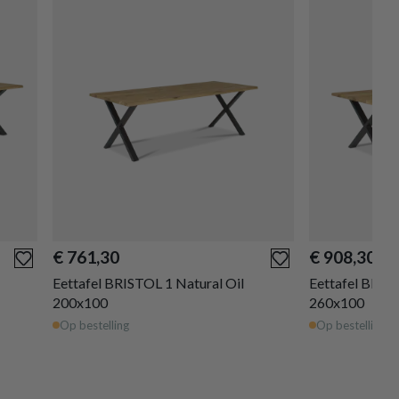
€ 761,30
€ 908,30
Eettafel BRISTOL 1 Natural Oil
Eettafel BRIST
200x100
260x100
Op bestelling
Op bestelling