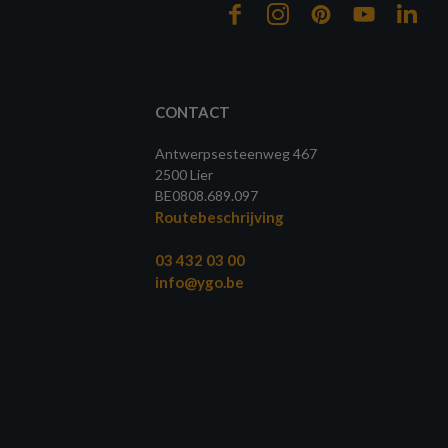
CONTACT
Antwerpsesteenweg 467
2500 Lier
BE0808.689.097
Routebeschrijving
03 432 03 00
info@ygo.be