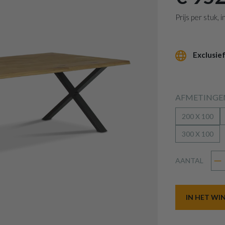
Prijs per stuk,
Exclusief
AFMETINGEN
200 X 100
300 X 100
AANTAL
IN HET W