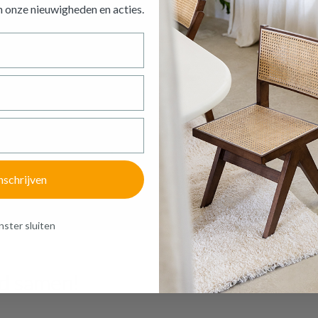
an onze nieuwigheden en
acties.
EETTAFEL BRISTOL 1 NATURAL OIL
Productnummer: Y12150043155
€ 952,00
Prijs per stuk, incl. btw en excl. verzendkosten
of verder winkelen
GA NAAR WINKELMANDJE
nschrijven
ster sluiten
d samen!