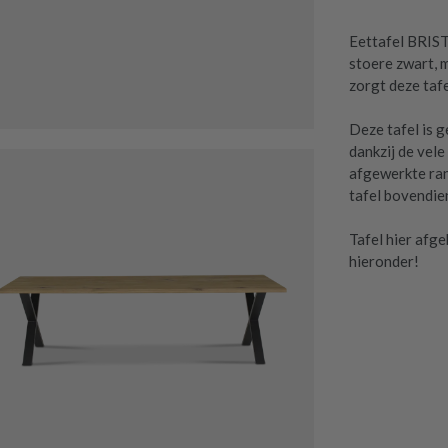
Eettafel BRIST
stoere zwart, m
zorgt deze tafe
Deze tafel is g
dankzij de vele
afgewerkte ran
tafel bovendie
Tafel hier afg
hieronder!