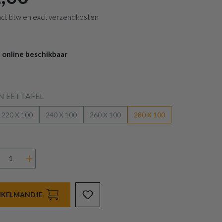
 incl. btw en excl. verzendkosten
 online beschikbaar
 EETTAFEL
220 X 100
240 X 100
260 X 100
280 X 100
INKELMANDJE