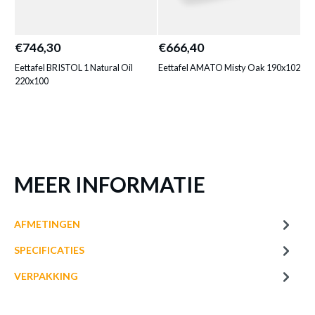
of verder winkelen
GA NAAR WINKELMANDJE
€746,30
€666,40
€6
Eettafel BRISTOL 1 Natural Oil
Eettafel AMATO Misty Oak 190x102
Eet
220x100
MEER INFORMATIE
AFMETINGEN
SPECIFICATIES
VERPAKKING