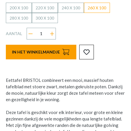
200 X 100
220 X 100
240 X 100
260 X 100
280 X 100
300 X 100
AANTAL
IN HET WINKELMANDJE
Eettafel BRISTOL combineert een mooi, massief houten
tafelblad met stoere zwart, metalen gekruiste poten. Dankzij
de mooie, natuurlijke kleur zorgt deze tafel meteen voor sfeer
en gezelligheid in je woning.
Deze tafel is geschikt voor elk interieur, voor grote en kleine
gezinnen dankzij de vele mogelijkheden qua lengte tafelblad.
Met zijn fijne afgewerkte randen die de natuurljike golving