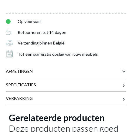
Op voorraad
Retourneren tot 14 dagen
Verzending binnen België
Tot één jaar gratis opslag van jouw meubels
AFMETINGEN
SPECIFICATIES
47 cm
BREEDTE
57.5 cm
DIEPTE
VERPAKKING
103 cm
HOOGTE
Barstoel SPENCER Antraciet
is toegevoegd
Gerelateerde producten
7.9 kg
GEWICHT
aan je winkelmandje
Meer afmetingen
Deze producten passen goed