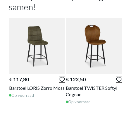
samen!
BARSTOEL SPENCER ANTRACIET
Productnummer: Y12150012755
€ 119,70
€ 117,80
€ 123,50
€ 1
Prijs per stuk, incl. btw en excl. verzendkosten
Barstoel LORIS Zorro Moss
Barstoel TWISTER Softyl
Bar
Cognac
Antr
Op voorraad
of verder winkelen
GA NAAR WINKELMANDJE
Op voorraad
Op 