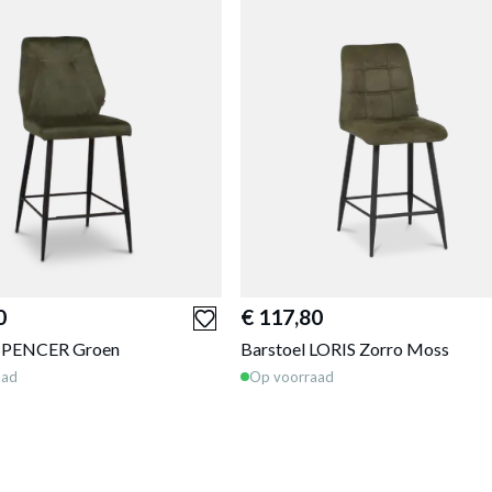
0
€ 117,80
 SPENCER Groen
Barstoel LORIS Zorro Moss
aad
Op voorraad