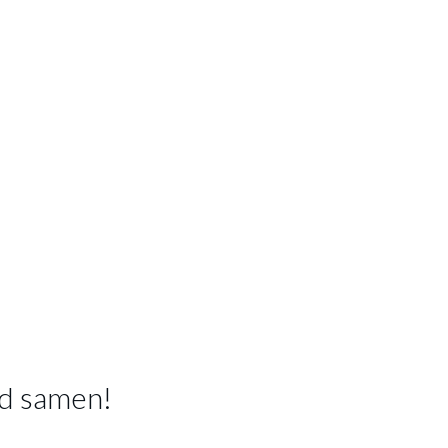
 TWISTER Softyl Antraciet
is toegevoegd aan je winkelmand
BARSTOEL TWISTER SOFTYL ANTR
Productnummer: Y12150012455
€ 123,50
Prijs per stuk, incl. btw en excl. verzendkosten
of verder winkelen
GA NAAR WINKELMANDJE
d samen!