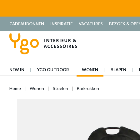
oekopdracht
Ga naar de hoofdnavigatie
CADEAUBONNEN
INSPIRATIE
VACATURES
BEZOEK & OPE
NEW IN
YGO OUTDOOR
WONEN
SLAPEN
Home
Wonen
Stoelen
Barkrukken