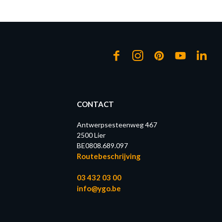
CONTACT
Antwerpsesteenweg 467
2500 Lier
BE0808.689.097
Routebeschrijving
03 432 03 00
info@ygo.be