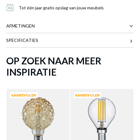
Tot één jaar gratis opslag van jouw meubels
AFMETINGEN
SPECIFICATIES
Meer afmetingen
OP ZOEK NAAR MEER
INSPIRATIE
LED-lamp LED LAMP Wit
is toegevoegd
aan je winkelmandje
AANBEVOLEN
AANBEVOLEN