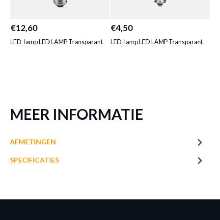
LED-LAMP LED LAMP WIT
Productnummer: Y11300001448
€12,60
€4,50
€4
LED-lamp LED LAMP Transparant
LED-lamp LED LAMP Transparant
LE
€ 9,00
Prijs per stuk, incl. btw en excl. verzendkosten
of verder winkelen
GA NAAR WINKELMANDJE
MEER INFORMATIE
AFMETINGEN
SPECIFICATIES