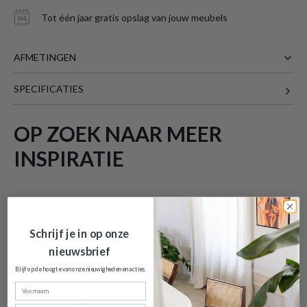
Tot één jaar gratis opslag van jouw meubels
AFMETINGEN
SPECIFICATIES
Meer afmetingen
OP ZOEK NAAR MEER
INSPIRATIE
LED-lamp LED LAMP Wit
is toegevoegd
aan je winkelmandje
AANBEVOLEN
AANBEVOLEN
Schrijf je in op onze
nieuwsbrief
Blijf op de hoogte van onze nieuwigheden en
acties.
Voornaam