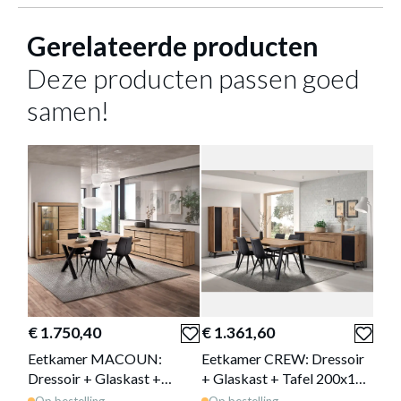
Meer afmetingen
Gerelateerde producten
Deze producten passen goed
samen!
Dressoir MADAGASCAR Tropix B225
is
toegevoegd aan je winkelmandje
€ 1.750,40
€ 1.361,60
€ 1
Eetkamer MACOUN:
Eetkamer CREW: Dressoir
Stoe
Dressoir + Glaskast +
+ Glaskast + Tafel 200x100
Op 
ABBEY Tafel + 4 stoelen
+ 4 stoelen LORRY Zwart
Op bestelling
Op bestelling