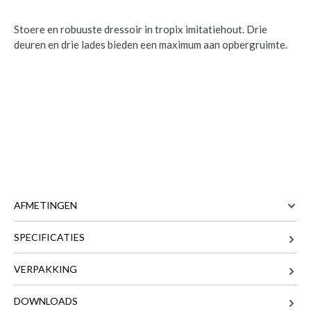
Stoere en robuuste dressoir in tropix imitatiehout. Drie
deuren en drie lades bieden een maximum aan opbergruimte.
AFMETINGEN
SPECIFICATIES
225 cm
BREEDTE
48 cm
DIEPTE
VERPAKKING
92 cm
HOOGTE
DOWNLOADS
109 kg
GEWICHT