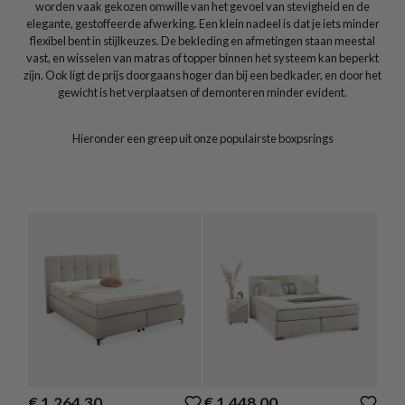
worden vaak gekozen omwille van het gevoel van stevigheid en de
elegante, gestoffeerde afwerking. Een klein nadeel is dat je iets minder
flexibel bent in stijlkeuzes. De bekleding en afmetingen staan meestal
vast, en wisselen van matras of topper binnen het systeem kan beperkt
zijn. Ook ligt de prijs doorgaans hoger dan bij een bedkader, en door het
gewicht is het verplaatsen of demonteren minder evident.
Hieronder een greep uit onze populairste boxpsrings
€ 1.264,30
€ 1.448,00
€ 1