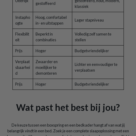
Uiterlijk
gestoffeerd, hout, modern,
gestoffeerd
klassiek
Instapho
Hoog, comfortabel
Lager stapniveau
ogte
in- en uitstappen
Flexibilit
Beperkt in
Volledig zelf samen te
eit
combinaties
stellen
Prijs
Hoger
Budgetvriendelijker
Verplaat
Zwaarder en
Lichter en eenvoudiger te
sbaarhei
moeilijker te
verplaatsen
d
demonteren
Prijs
Hoger
Budgetvriendelijker
Wat past het best bij jou?
De keuze tussen een boxspring en een bedkader hangt af van wat jij
belangrijk vindt in een bed. Zoek je een complete slaapoplossing met een