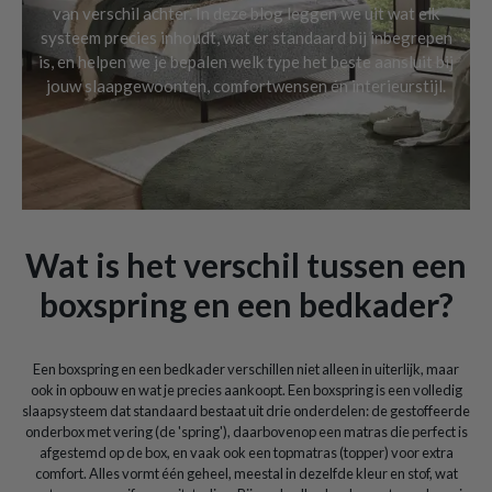
van verschil achter. In deze blog leggen we uit wat elk
systeem precies inhoudt, wat er standaard bij inbegrepen
is, en helpen we je bepalen welk type het beste aansluit bij
jouw slaapgewoonten, comfortwensen én interieurstijl.
Wat is het verschil tussen een
boxspring en een bedkader?
Een boxspring en een bedkader verschillen niet alleen in uiterlijk, maar
ook in opbouw en wat je precies aankoopt. Een boxspring is een volledig
slaapsysteem dat standaard bestaat uit drie onderdelen: de gestoffeerde
onderbox met vering (de 'spring'), daarbovenop een matras die perfect is
afgestemd op de box, en vaak ook een topmatras (topper) voor extra
comfort. Alles vormt één geheel, meestal in dezelfde kleur en stof, wat