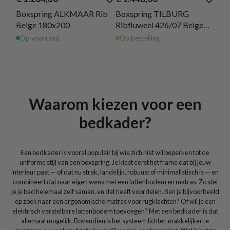
Boxspring ALKMAAR Rib
Boxspring TILBURG
Box
Beige 180x200
Ribfluweel 426/07 Beige
Che
180x200
Op voorraad
Op bestelling
Op 
Waarom kiezen voor een
bedkader?
Een bedkader is vooral populair bij wie zich niet wil beperken tot de
uniforme stijl van een boxspring. Je kiest eerst het frame dat bij jouw
interieur past — of dat nu strak, landelijk, robuust of minimalistisch is — en
combineert dat naar eigen wens met een lattenbodem en matras. Zo stel
je je bed helemaal zelf samen, en dat heeft voordelen. Ben je bijvoorbeeld
op zoek naar een ergonomische matras voor rugklachten? Of wil je een
elektrisch verstelbare lattenbodem toevoegen? Met een bedkader is dat
allemaal mogelijk. Bovendien is het systeem lichter, makkelijker te