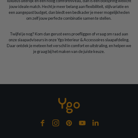
luxueus uiterlijk en een hoog comfortniveau, dan is een boxspring wellicht
jouw ideale match. Hecht je meer belang aan flexibiliteit, stijlvariatie en
een aangepast budget, dan biedt een bedkader je meer mogelijkheden
om zelf jouw perfecte combinatie samen te stellen.
Twijfel je nog? Kom dan gerust eens proefliggen of vraag om raad aan
onze slaapadviseurs in onze Ygo Interieur & Accessoires slaapafdeling.
Daar ontdek je meteen het verschil in comfort en uitstraling, en helpen we
je graag bij het maken van de juiste keuze.