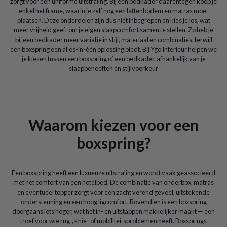
zorgt voor een uniforme uitstraling. Bij een bedkader daarentegen koop je
enkel het frame, waarin je zelf nog een lattenbodem en matras moet
plaatsen. Deze onderdelen zijn dus niet inbegrepen en kies je los, wat
meer vrijheid geeft om je eigen slaapcomfort samen te stellen. Zo heb je
bij een bedkader meer variatie in stijl, materiaal en combinaties, terwijl
een boxspring een alles-in-één oplossing biedt. Bij Ygo Interieur helpen we
je kiezen tussen een boxspring of een bedkader, afhankelijk van je
slaapbehoeften én stijlvoorkeur
Waarom kiezen voor een
boxspring?
Een boxspring heeft een luxueuze uitstraling en wordt vaak geassocieerd
met het comfort van een hotelbed. De combinatie van onderbox, matras
en eventueel topper zorgt voor een zacht verend gevoel, uitstekende
ondersteuning en een hoog ligcomfort. Bovendien is een boxspring
doorgaans iets hoger, wat het in- en uitstappen makkelijker maakt — een
troef voor wie rug-, knie- of mobiliteitsproblemen heeft. Boxsprings