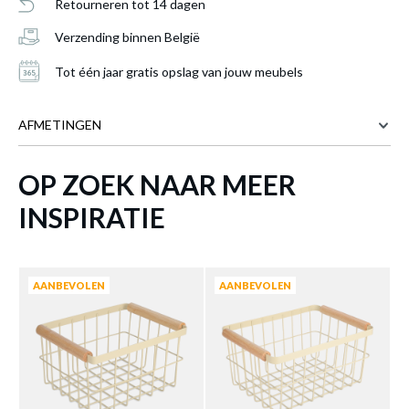
Retourneren tot 14 dagen
Verzending binnen België
Tot één jaar gratis opslag van jouw meubels
AFMETINGEN
OP ZOEK NAAR MEER
42.2 cm
BREEDTE
Broodtrommel LAYNA Metaal Beige
is
25.3 cm
DIEPTE
INSPIRATIE
toegevoegd aan je winkelmandje
18 cm
HOOGTE
Meer afmetingen
AANBEVOLEN
AANBEVOLEN