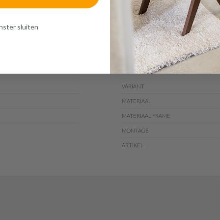
ster sluiten
DETAILS
VARIANT
MATERIAAL
MATERIAAL FRAME
MONTAGE
ARTIKEL