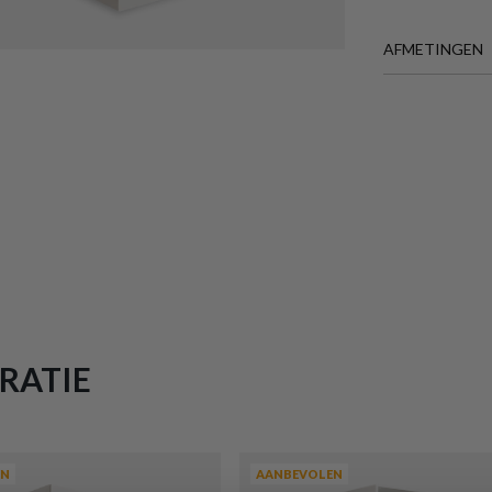
AFMETINGEN
BREEDTE
DIEPTE
HOOGTE
GEWICHT
Meer afmeting
RATIE
EN
AANBEVOLEN