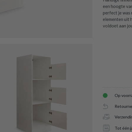
een hoogte van
perfect je was
elementen uit
voldoet aan j
Op voorr
Retourne
Verzendi
Tot één j