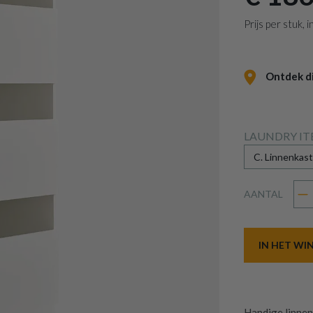
Prijs per stuk,
Ontdek dit
LAUNDRY I
AANTAL
IN HET W
Handige linne