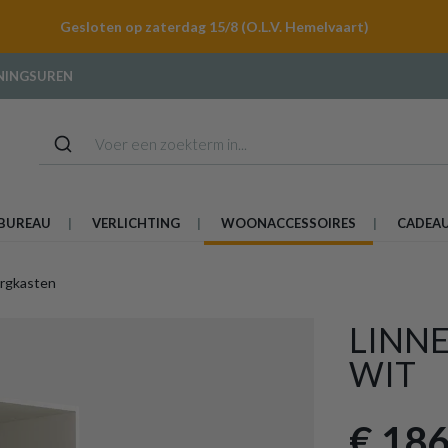
Gesloten op zaterdag 15/8 (O.L.V. Hemelvaart)
NINGSUREN
BUREAU
VERLICHTING
WOONACCESSOIRES
CADEA
rgkasten
LINN
WIT
€ 186