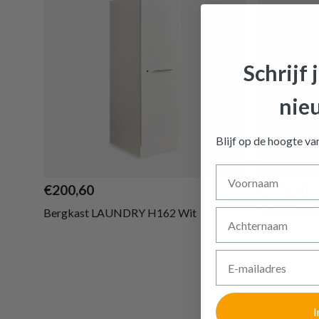
Schrijf 
nie
Linnenk
Blijf op de hoogte v
Voornaam
€200,60
€175,50
Bergkast LAUNDRY H162 Wit
Wasmachin
Achternaam
E-mailadres
I