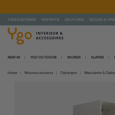
oekopdracht
Ga naar de hoofdnavigatie
CADEAUBONNEN
INSPIRATIE
VACATURES
BEZOEK & OPE
NEW IN
YGO OUTDOOR
WONEN
SLAPEN
Home
Woonaccessoires
Opbergen
Wasruimte & Opbe