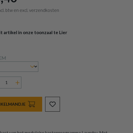
 incl. btw en excl. verzendkosten
 artikel in onze toonzaal te Lier
TEM
INKELMANDJE
nkast van het modulaire kastenprogramma Laundry. Met