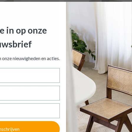
je in op onze
uwsbrief
ast LAUNDRY 3D Wit
is toegevoegd aan je winkelmandje
an onze nieuwigheden en
acties.
LINNENKAST LAUNDRY 3D WIT
€253,70
Productnummer: Y15500000574
ekast LAUNDRY H200 Wit
Wasmachinekast LAUNDRY H16
€ 186,40
Prijs per stuk, incl. btw en excl. verzendkosten
of verder winkelen
GA NAAR WINKELMANDJE
nschrijven