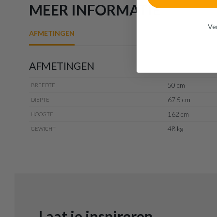
MEER INFORMATIE
Ven
AFMETINGEN
AFMETINGEN
50 cm
BREEDTE
67.5 cm
DIEPTE
162 cm
HOOGTE
48 kg
GEWICHT
Laat je inspireren