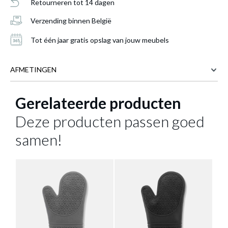
Retourneren tot 14 dagen
Verzending binnen België
Tot één jaar gratis opslag van jouw meubels
AFMETINGEN
Gerelateerde producten
18 cm
BREEDTE
29.5 cm
HOOGTE
Deze producten passen goed
Ovenwant SYLKI Silicone Beige
is
Meer afmetingen
samen!
toegevoegd aan je winkelmandje