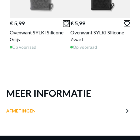
OVENWANT SYLKI SILICONE BEIGE
Productnummer: Y15450046570
€ 5,99
€ 5,99
Ovenwant SYLKI Silicone
Ovenwant SYLKI Silicone
€ 5,99
Grijs
Zwart
Prijs per stuk, incl. btw en excl. verzendkosten
Op voorraad
Op voorraad
of verder winkelen
GA NAAR WINKELMANDJE
MEER INFORMATIE
AFMETINGEN