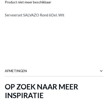
Product niet meer beschikbaar
Serveerset SALVAZO Rond 6Del. Wit
AFMETINGEN
OP ZOEK NAAR MEER
25.5 cm
BREEDTE
25.5 cm
DIEPTE
INSPIRATIE
7.5 cm
HOOGTE
Meer afmetingen