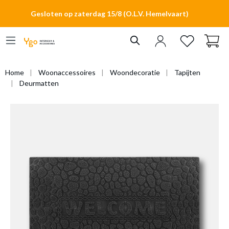
hoofdinhoud
Gesloten op zaterdag 15/8 (O.L.V. Hemelvaart)
Home
Woonaccessoires
Woondecoratie
Tapijten
Deurmatten