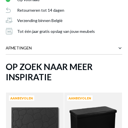
Retourneren tot 14 dagen
Verzending binnen België
Tot één jaar gratis opslag van jouw meubels
AFMETINGEN
Deurmat VANIDA Welcome PVC Zwart
OP ZOEK NAAR MEER
74 cm
BREEDTE
74x44
is toegevoegd aan je winkelmandje
44 cm
DIEPTE
INSPIRATIE
Meer afmetingen
AANBEVOLEN
AANBEVOLEN