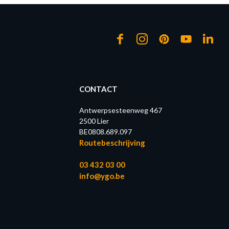
CONTACT
Antwerpsesteenweg 467
2500 Lier
BE0808.689.097
Routebeschrijving
03 432 03 00
info@ygo.be