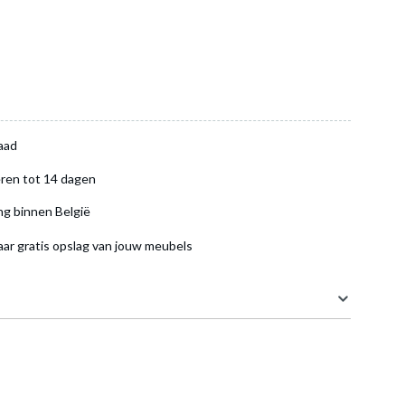
aad
ren tot 14 dagen
ng binnen België
aar gratis opslag van jouw meubels
107 cm
65 cm
5 cm