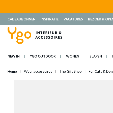
oekopdracht
Ga naar de hoofdnavigatie
CADEAUBONNEN
INSPIRATIE
VACATURES
BEZOEK & OPE
NEW IN
YGO OUTDOOR
WONEN
SLAPEN
Home
Woonaccessoires
The Gift Shop
For Cats & Dog