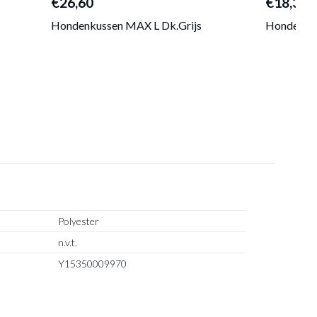
€26,60
€18,30
Hondenkussen MAX L Dk.Grijs
Hondenkus
Polyester
n.v.t.
Y15350009970