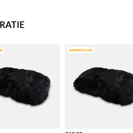
ussen MAX L L.Grijs
is toegevoegd aan je winkelmandje
Meer afmeting
RATIE
HONDENKUSSEN MAX L L.GRIJS
Productnummer: Y15350009970
€ 26,60
EN
AANBEVOLEN
Prijs per stuk, incl. btw en excl. verzendkosten
of verder winkelen
GA NAAR WINKELMANDJE