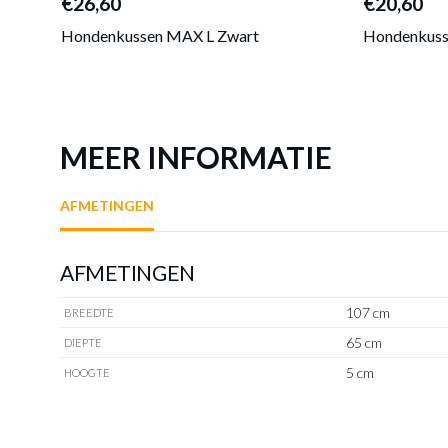
€26,60
€20,60
Hondenkussen MAX L Zwart
Hondenkus
MEER INFORMATIE
AFMETINGEN
AFMETINGEN
107 cm
BREEDTE
65 cm
DIEPTE
5 cm
HOOGTE