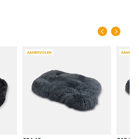
en
AANBEVOLEN
AANBEVO