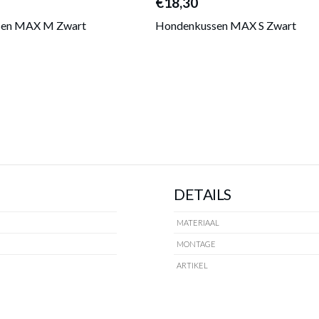
€18,30
sen MAX M Zwart
Hondenkussen MAX S Zwart
DETAILS
MATERIAAL
MONTAGE
ARTIKEL