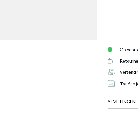
Op voorr
Retourne
Verzendi
Tot één j
AFMETINGEN
BREEDTE
DIEPTE
HOOGTE