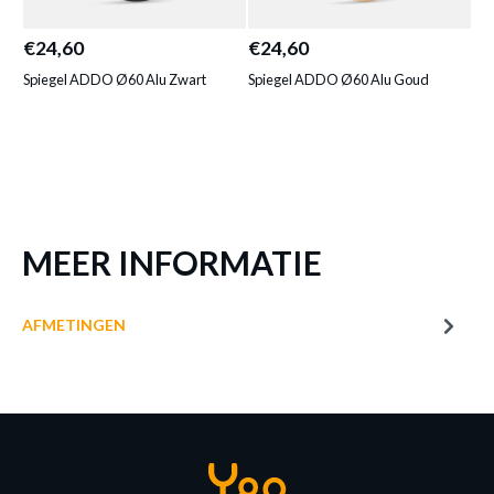
ZWART
€24,60
€24,60
€2
Productnummer: Y15350003690
Spiegel ADDO Ø60 Alu Zwart
Spiegel ADDO Ø60 Alu Goud
Spi
Met
€ 30,15
Prijs per stuk, incl. btw en excl. verzendkosten
of verder winkelen
GA NAAR WINKELMANDJE
MEER INFORMATIE
AFMETINGEN