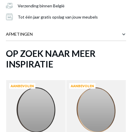
Verzending binnen België
Tot één jaar gratis opslag van jouw meubels
AFMETINGEN
OP ZOEK NAAR MEER
60 cm
BREEDTE
Spiegel RATNA S Ø60 Metaal Zwart
is
60 cm
HOOGTE
INSPIRATIE
toegevoegd aan je winkelmandje
Meer afmetingen
AANBEVOLEN
AANBEVOLEN
SPIEGEL RATNA S Ø60 METAAL