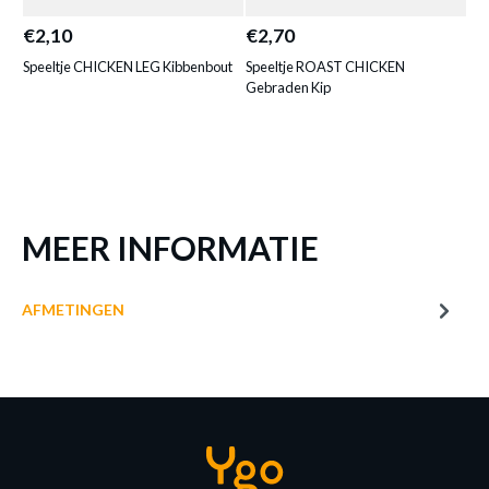
SPEELTJE CHICKEN KIP
€2,10
€2,70
€4
Productnummer: Y15350001870
Speeltje CHICKEN LEG Kibbenbout
Speeltje ROAST CHICKEN
Spe
€ 4,60
Gebraden Kip
Prijs per stuk, incl. btw en excl. verzendkosten
of verder winkelen
GA NAAR WINKELMANDJE
MEER INFORMATIE
AFMETINGEN