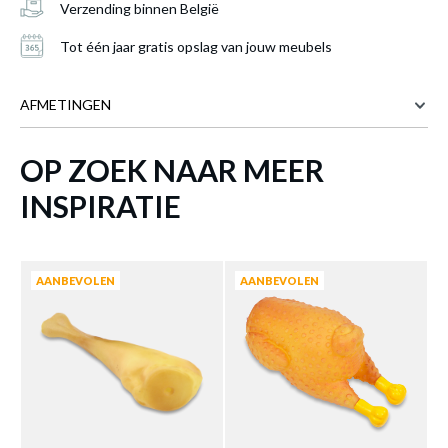
Verzending binnen België
Tot één jaar gratis opslag van jouw meubels
AFMETINGEN
OP ZOEK NAAR MEER
23 cm
BREEDTE
5 cm
DIEPTE
INSPIRATIE
Speeltje CHICKEN Kip
is toegevoegd aan je
Meer afmetingen
winkelmandje
AANBEVOLEN
AANBEVOLEN