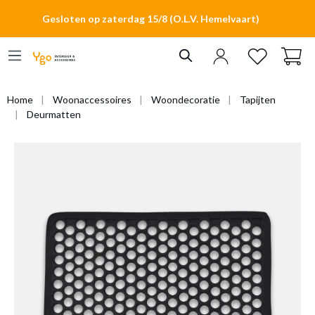
hoofdinhoud
Gesloten op zaterdag 15/8 (O.L.V. Hemelvaart)
Home
Woonaccessoires
Woondecoratie
Tapijten
Deurmatten