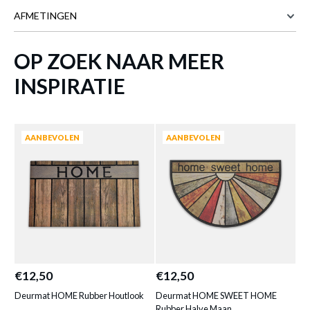
AFMETINGEN
OP ZOEK NAAR MEER
60 cm
BREEDTE
40 cm
DIEPTE
INSPIRATIE
Meer afmetingen
Deurmat HAROLD Rubber Zwart
is
toegevoegd aan je winkelmandje
AANBEVOLEN
AANBEVOLEN
€12,50
€12,50
€6
DEURMAT HAROLD RUBBER ZWART
Deurmat HOME Rubber Houtlook
Deurmat HOME SWEET HOME
De
Productnummer: Y15350000372
Rubber Halve Maan