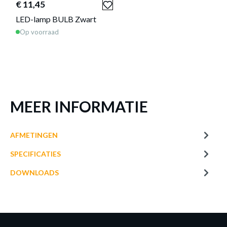
€ 11,45
LED-lamp BULB Zwart
Op voorraad
€ 3,80
LED-lamp LED LAMP Wit
Op bestelling
MEER INFORMATIE
AFMETINGEN
SPECIFICATIES
DOWNLOADS