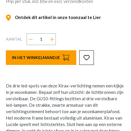
Prijs per stuk, incl. btw en excl. verzendkosten
Ontdek dit artikel in onze toonzaal te Lier
AANTAL
IN HET WINKELMANDJE
De drie led-spots van deze Xirax-verlichting nemen een kijkje
in je woonkamer. Bepaal zelf hun uitzicht: de lichtbronnen zijn
verstelbaar. De GU10-fittings bezitten al drie verstelbare
led-lampen. De strakke, zwarte armatuur van dit
verlichtingselement behoort toe aan je woonkamerplafond.
Het moderne frame bestaat volledig uit aluminium. Xirax van
Lucide speelt met lichtsterktes. Sluit hem aan op een externe
dimmer. Je wekt de juiste sfeer op in je salon met deze hippe