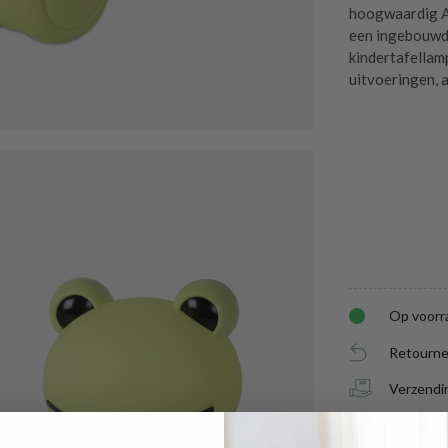
hoogwaardig AB
een ingebouwde 
kindertafellamp
uitvoeringen, al
Op voorr
Retourne
Verzendi
Tot één j