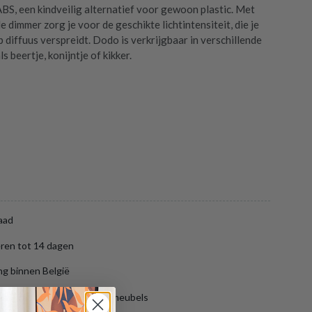
S, een kindveilig alternatief voor gewoon plastic. Met
dimmer zorg je voor de geschikte lichtintensiteit, die je
 diffuus verspreidt. Dodo is verkrijgbaar in verschillende
s beertje, konijntje of kikker.
aad
ren tot 14 dagen
ng binnen België
aar gratis opslag van jouw meubels