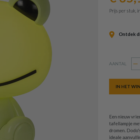
Prijs per stuk,
Ontdek dit
AANTAL
IN HET W
Een nieuw vrie
tafellampje me
dromen. Dodo's
ideale aanvulli