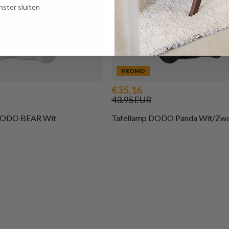
ster sluiten
PROMO
€35,16
43.95EUR
 DODO BEAR Wit
Tafellamp DODO Panda Wit/Zwa