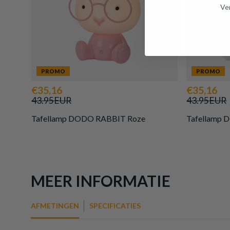
Ven
PROMO
PROMO
€35,16
€35,16
43.95EUR
43.95EUR
Tafellamp DODO RABBIT Roze
Tafellamp
MEER INFORMATIE
AFMETINGEN
SPECIFICATIES