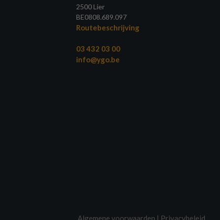
2500 Lier
BE0808.689.097
Routebeschrijving
03 432 03 00
info@ygo.be
Algemene voorwaarden
|
Privacybeleid