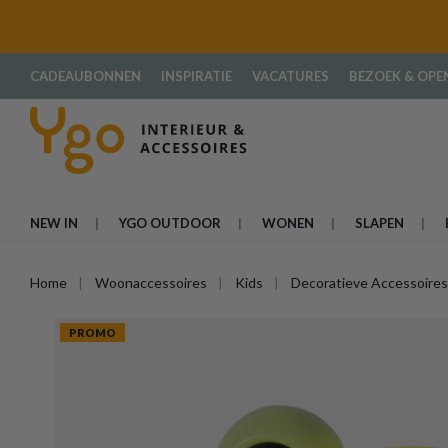
oekopdracht
Ga naar de hoofdnavigatie
CADEAUBONNEN
INSPIRATIE
VACATURES
BEZOEK & OPE
NEW IN
YGO OUTDOOR
WONEN
SLAPEN
Home
Woonaccessoires
Kids
Decoratieve Accessoires
PROMO