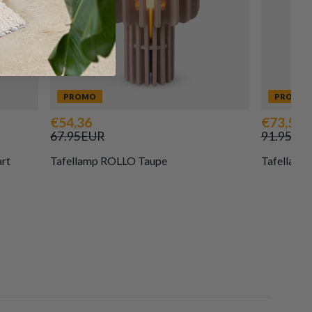
PROMO
PROMO
€54,36
€73,56
67.95EUR
91.95EU
rt
Tafellamp ROLLO Taupe
Tafellam