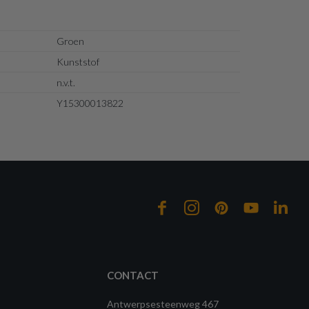
Groen
Kunststof
n.v.t.
Y15300013822
CONTACT
Antwerpsesteenweg 467