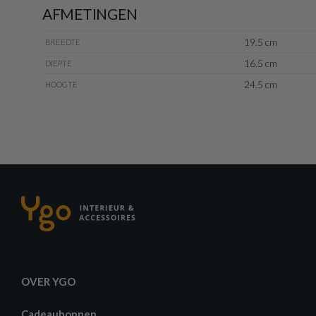
AFMETINGEN
19.5 cm
BREEDTE
16.5 cm
DIEPTE
24.5 cm
HOOGTE
OVER YGO
Cadeaubonnen