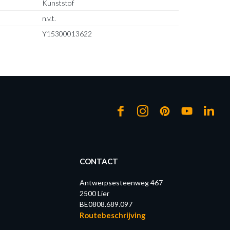
Kunststof
n.v.t.
Y15300013622
CONTACT
Antwerpsesteenweg 467
2500 Lier
BE0808.689.097
Routebeschrijving