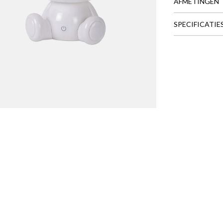
AFMETINGEN
SPECIFICATIE
BREEDTE
DIEPTE
HOOGTE
Meer afmeting
mp DODO BEAR Wit
is toegevoegd aan je winkelmandje
TAFELLAMP DODO BEAR WIT
Productnummer: Y15300013622