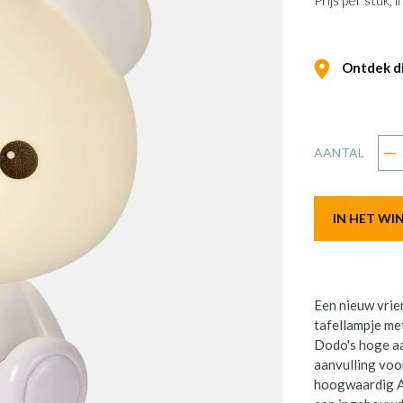
Prijs per stuk,
Ontdek dit
AANTAL
IN HET W
Een nieuw vrie
tafellampje me
Dodo's hoge aa
aanvulling voo
hoogwaardig AB