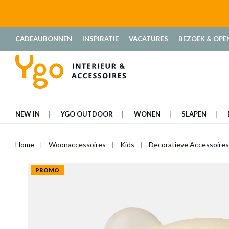
oekopdracht
Ga naar de hoofdnavigatie
CADEAUBONNEN
INSPIRATIE
VACATURES
BEZOEK & OPE
NEW IN
YGO OUTDOOR
WONEN
SLAPEN
Home
Woonaccessoires
Kids
Decoratieve Accessoires
PROMO