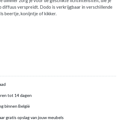
dimmer zorg je voor de geschikte lichtintensiteit, die je
 diffuus verspreidt. Dodo is verkrijgbaar in verschillende
s beertje, konijntje of kikker.
aad
ren tot 14 dagen
ng binnen België
aar gratis opslag van jouw meubels