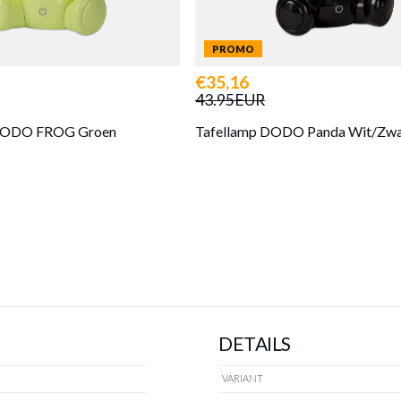
PROMO
€35,16
43.95EUR
 DODO FROG Groen
Tafellamp DODO Panda Wit/Zwa
DETAILS
VARIANT