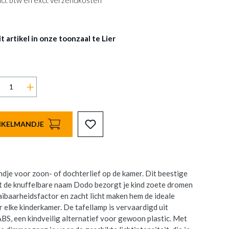
 incl. btw en excl. verzendkosten
 artikel in onze toonzaal te Lier
INKELMANDJE
ndje voor zoon- of dochterlief op de kamer. Dit beestige
t de knuffelbare naam Dodo bezorgt je kind zoete dromen
ibaarheidsfactor en zacht licht maken hem de ideale
r elke kinderkamer. De tafellamp is vervaardigd uit
S, een kindveilig alternatief voor gewoon plastic. Met