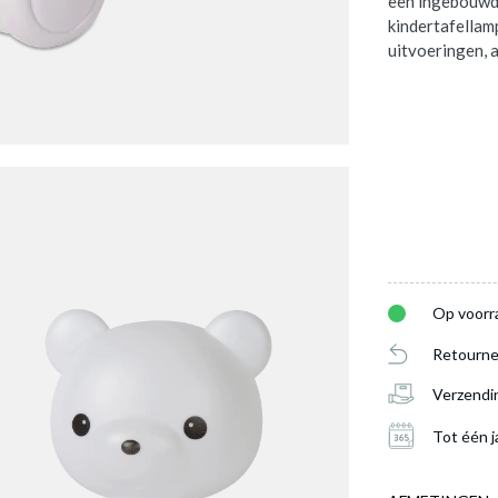
een ingebouwde 
kindertafellamp
uitvoeringen, al
Op voorr
Retourne
Verzendi
Tot één j