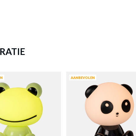
€ 35,16
€ 43,95
Prijs per stuk, incl. btw en excl. verzendkosten
of verder winkelen
GA NAAR WINKELMANDJE
RATIE
EN
AANBEVOLEN